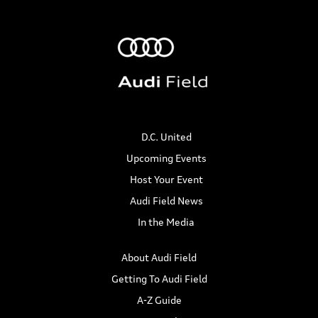
n
V
t
i
s
e
w
s
D.C. United
Upcoming Events
N
Host Your Event
a
Audi Field News
v
In the Media
i
About Audi Field
Getting To Audi Field
g
A-Z Guide
a